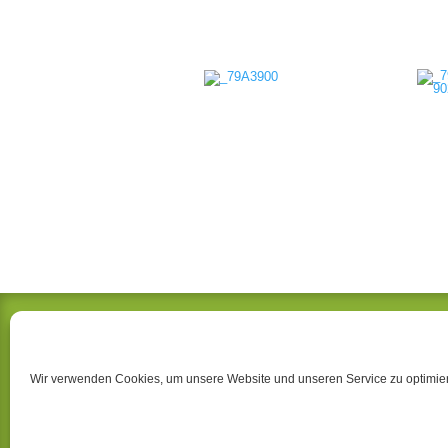
KIEFERORTHOPÄDIE SN
Dr. Ralf Bünger & Dr. Skadi Opitz
Wir verwenden Cookies, um unsere Website und unseren Service zu optimie
Goethestraße 87
19053 Schwerin
Telefon 0385 – 51 24 81
F