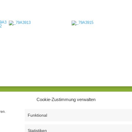
Cookie-Zustimmung verwalten
UNSERE SPRECHZEITEN
Mitten in Schwerin
Montag – Donnerstag
ren.
Funktional
08.00 Uhr – 12.30 Uhr
13.30 Uhr – 18.00 Uhr
Statistiken
reitag