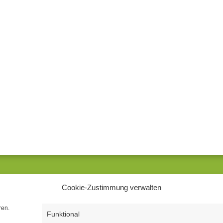
UNSERE SPRECHZEITEN
Mitten in Schwerin
Cookie-Zustimmung verwalten
Montag – Donnerstag
08.00 Uhr – 12.30 Uhr
ren.
Funktional
13.30 Uhr – 18.00 Uhr