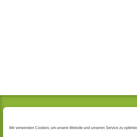
KIEFERORTHOPÄDIE SN
Dr. Ralf Bünger & Dr. Skadi Opitz
Goethestraße 87
Wir verwenden Cookies, um unsere Website und unseren Service zu optimie
19053 Schwerin