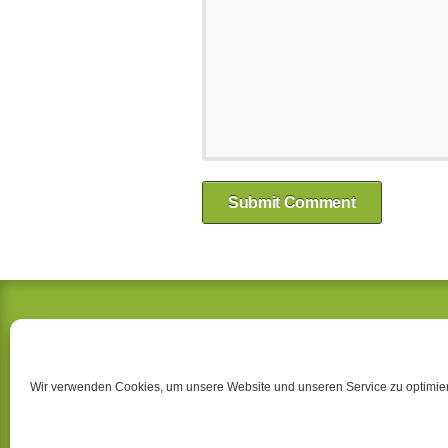
KIEFERORTHOPÄDIE SN
Dr. Ralf Bünger & Dr. Skadi Opitz
Goethestraße 87
Wir verwenden Cookies, um unsere Website und unseren Service zu optimie
19053 Schwerin
Telefon 0385 – 51 24 81
F