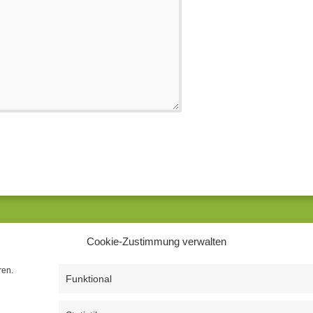
UNSERE SPRECHZEITEN
Mitten in Schwerin
Cookie-Zustimmung verwalten
Montag – Donnerstag
08.00 Uhr – 12.30 Uhr
ren.
Funktional
13.30 Uhr – 18.00 Uhr
reitag